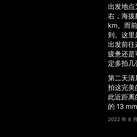
出发地点为F
右，海拔爬
km。而前
到。这里
出发前往
疲惫还是
定多拍几
第二天清晨
拍这完美
此近距离的
的 13 
2022 年 8 月