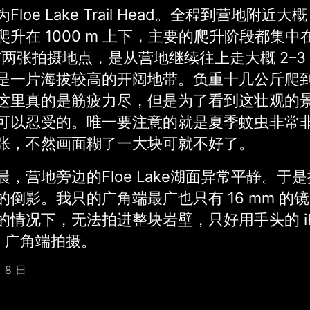
loe Lake Trail Head。全程到营地附近大概 
升在 1000 m 上下，主要的爬升阶段都集中在
两张拍摄地点，是从营地继续往上走大概 2–3 
是一片海拔较高的开阔地带。负重十几公斤爬
这里真的是筋疲力尽，但是为了看到这壮观的
可以忍受的。唯一要注意的就是夏季蚊虫非常
张，不然画面糊了一大块可就不好了。
，营地旁边的Floe Lake湖面异常平静。于
的倒影。我只的广角端最广也只有 16 mm 的
情况下，无法拍进整块岩壁，只好用手头的 iPho
mm 广角端拍摄。
 8 日