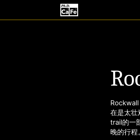
Ro
Rockw
在是太壮
trail
晚的行程