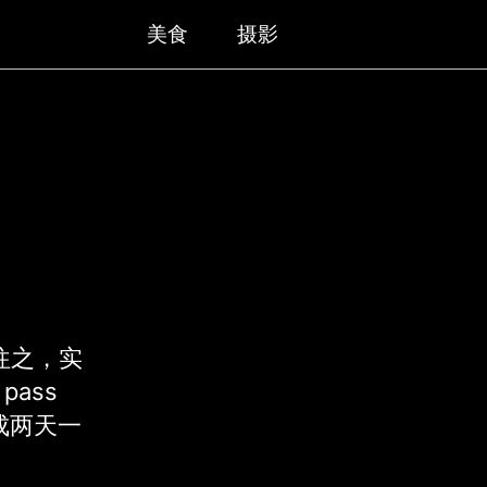
美食
摄影
向往之，实
ass
做成两天一