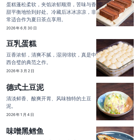
蛋糕蓬松柔软，夹馅浓郁顺滑，苦味与香
甜平衡地恰到好处。冷藏后冰冰凉凉，非
常适合作为夏日茶点享用。
2026 年 6 月 30 日
豆乳蛋糕
豆香浓郁，清爽不腻，湿润绵软，真是中
西合璧的典范之作。
2026 年 3 月 2 日
德式土豆泥
清淡鲜香、酸爽开胃、风味独特的土豆
泥。
2026 年 1 月 4 日
味噌黑鳕鱼