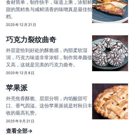
食材简单，制作快手，味道上乘，浓郁鲜
甜的黑鳕鱼与咸鲜清香的味噌真是最佳拍
档。
2025 年 12 月 21 日
巧克力裂纹曲奇
外层是恰到好处的酥脆感，内部柔软湿
润，巧克力味道非常浓郁，制作简单颜值
又高，这就是完美的巧克力曲奇。
2025 年 12 月 8 日
苹果派
外壳焦香酥脆、层层分明，内馅酸甜可
口、香气四溢。这份苹果派就是对秋日丰
收的最高礼赞。
2025 年 9 月 21 日
查看全部