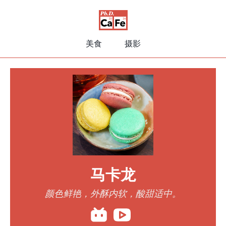
美食
摄影
马卡龙
颜色鲜艳，外酥内软，酸甜适中。