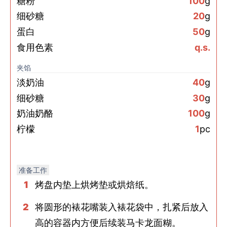
糖粉
100
g
细砂糖
20
g
蛋白
50
g
食用色素
q.s.
夹馅
淡奶油
40
g
细砂糖
30
g
奶油奶酪
100
g
柠檬
1
pc
准备工作
烤盘内垫上烘烤垫或烘焙纸。
将圆形的裱花嘴装入裱花袋中，扎紧后放入
高的容器内方便后续装马卡龙面糊。