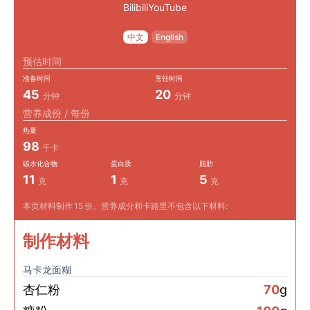
Bilibili
YouTube
中文
English
预估时间
准备时间
烹饪时间
45
20
分钟
分钟
营养成份 / 每份
热量
98
千卡
碳水化合物
蛋白质
脂肪
11
1
5
克
克
克
本页材料制作
15
份。营养成分和卡路里不包含以下材料:
制作材料
马卡龙面糊
杏仁粉
70
g